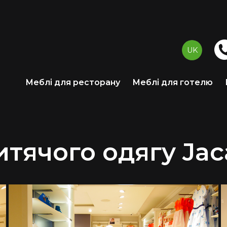
UK
Меблі для ресторану
Меблі для готелю
тячого одягу Jac