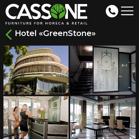
Hotel «GreenStone»